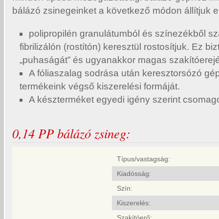
bálázó zsinegeinket a következő módon állítjuk e
polipropilén granulátumból és színezékből sz
fibrilizálón (rostítón) keresztül rostosítjuk. Ez bi
„puhaságát” és ugyanakkor magas szakítóerejé
A fóliaszalag sodrása után keresztorsózó gép
termékeink végső kiszerelési formáját.
A készterméket egyedi igény szerint csomago
0,14 PP bálázó zsineg:
Típus/vastagság:
Kiadósság:
Szín:
Kiszerelés:
Szakítóerő: