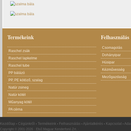
Termékeink
Felhasználás
Csomagolás
Raschel zsák
Dohányipar
Raschel lapkelme
Húsipar
Raschel tube
Kézművesség
PP bálázó
Mezőgazdaság
PP, PE kötöző, szalag
Natúr zsineg
Natúr kötél
Műanyag kötél
PA cérna
Kezdőlap
·
Cégünkről
·
Termékeink
·
Felhasználás
·
Ajánlatkérés
·
Kapcsolat
·
Ada
Copyright © 2001-2026 · Első Magyar Kenderfonó Zrt. ·