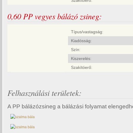
Szakítóerő:
0,60 PP vegyes bálázó zsineg:
Típus/vastagság:
Kiadósság:
Szín:
Kiszerelés:
Szakítóerő:
Felhasználási területek:
A PP bálázózsineg a bálázási folyamat elengedhe